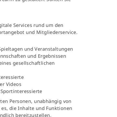
g
gitale Services rund um den
ortangebot und Mitgliederservice.
Spieltagen und Veranstaltungen
Mannschaften und Ergebnissen
eines gesellschaftlichen
teressierte
der Videos
Sportinteressierte
ierten Personen, unabhängig von
t es, die Inhalte und Funktionen
ndlich bereitzustellen.