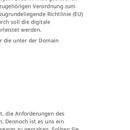
dazugehörigen Verordnung zum
zugrundeliegende Richtlinie (EU)
ch soll die digitale
rleistet werden.
für die unter der Domain
et, die Anforderungen des
lgt uns gerne
. Dennoch ist es uns ein
rearm zu gestalten. Sollten Sie