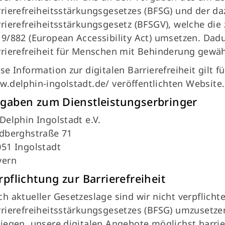
rierefreiheitsstärkungsgesetzes (BFSG) und der 
rierefreiheitsstärkungsgesetz (BFSGV), welche die 
9/882 (European Accessibility Act) umsetzen. Dadur
rierefreiheit für Menschen mit Behinderung gewäh
se Information zur digitalen Barrierefreiheit gilt 
.delphin-ingolstadt.de/
veröffentlichten Website.
gaben zum Dienstleistungserbringer
Delphin Ingolstadt e.V.
ndberghstraße 71
51 Ingolstadt
yern
rpflichtung zur Barrierefreiheit
h aktueller Gesetzeslage sind wir nicht verpflicht
Direktlinks
Fo
rierefreiheitsstärkungsgesetzes (BFSG) umzusetzen
News
iegen, unsere digitalen Angebote möglichst barrie