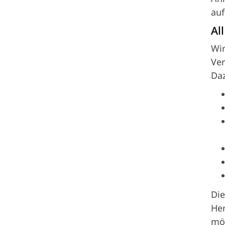
Lindberghstraße 71
auf
85051 Ingolstadt
Al
0841/7 85 65
Wir
info@schwimmen-ingolstadt.
Ver
Da
Die
Her
mög