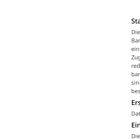
St
Die
Bar
ein
Zug
red
bar
sin
be
Er
Dat
Ei
Die