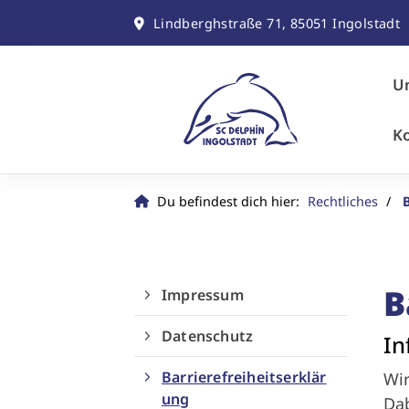
Lindberghstraße 71, 85051 Ingolstadt
Un
K
Du befindest dich hier:
Rechtliches
B
Impressum
Datenschutz
In
Barrierefreiheitserklär
Wir
ung
Dab