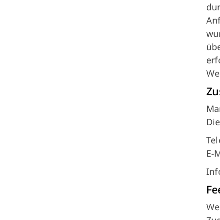
dur
Anf
wu
übe
erf
We
Zu
Mar
Die
Tel
E-
Inf
Fe
Wen
Zug