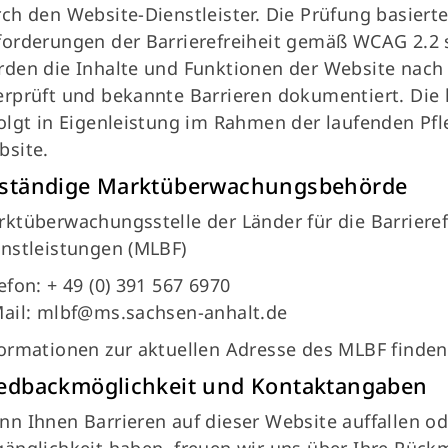
ch den Website-Dienstleister. Die Prüfung basiert
orderungen der Barrierefreiheit gemäß WCAG 2.2 
rden die Inhalte und Funktionen der Website nac
rprüft und bekannte Barrieren dokumentiert. Die 
olgt in Eigenleistung im Rahmen der laufenden Pf
bsite.
ständige Marktüberwachungsbehörde
ktüberwachungsstelle der Länder für die Barriere
nstleistungen (MLBF)
efon: + 49 (0) 391 567 6970
Mail: mlbf@ms.sachsen-anhalt.de
ormationen zur aktuellen Adresse des MLBF finden 
edbackmöglichkeit und Kontaktangaben
n Ihnen Barrieren auf dieser Website auffallen o
änglichkeit haben, freuen wir uns über Ihre Rückm