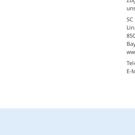
uns
SC 
Li
850
Ba
www
Tel
E-M