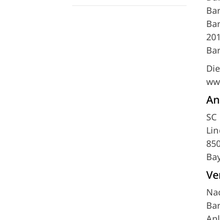
Bar
Bar
201
Bar
Die
www
An
SC 
Li
850
Ba
Ve
Nac
Kontaktdaten
Bar
SC Delphin Ingolstadt e. V.
Anl